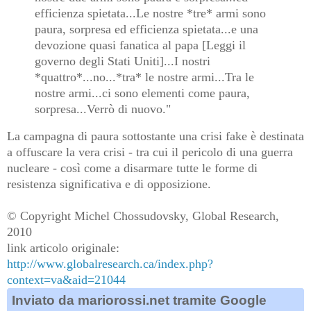
efficienza spietata...Le nostre *tre* armi sono
paura, sorpresa ed efficienza spietata...e una
devozione quasi fanatica al papa [Leggi il
governo degli Stati Uniti]...I nostri
*quattro*...no...*tra* le nostre armi...Tra le
nostre armi...ci sono elementi come paura,
sorpresa...Verrò di nuovo."
La campagna di paura sottostante una crisi fake è destinata
a offuscare la vera crisi - tra cui il pericolo di una guerra
nucleare - così come a disarmare tutte le forme di
resistenza significativa e di opposizione.
© Copyright Michel Chossudovsky, Global Research,
2010
link articolo originale:
http://www.globalresearch.ca/index.php?
context=va&aid=21044
Inviato da mariorossi.net tramite Google