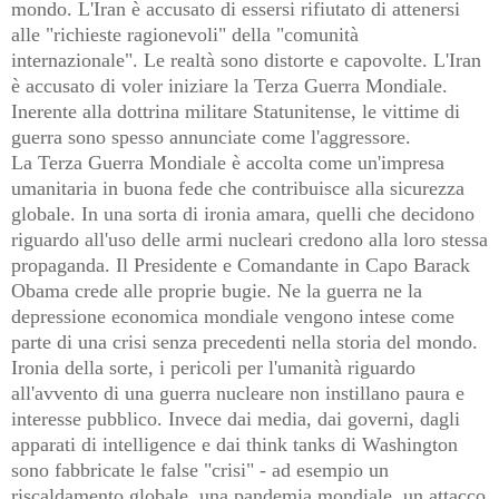
mondo. L'Iran è accusato di essersi rifiutato di attenersi
alle "richieste ragionevoli" della "comunità
internazionale". Le realtà sono distorte e capovolte. L'Iran
è accusato di voler iniziare la Terza Guerra Mondiale.
Inerente alla dottrina militare Statunitense, le vittime di
guerra sono spesso annunciate come l'aggressore.
La Terza Guerra Mondiale è accolta come un'impresa
umanitaria in buona fede che contribuisce alla sicurezza
globale. In una sorta di ironia amara, quelli che decidono
riguardo all'uso delle armi nucleari credono alla loro stessa
propaganda. Il Presidente e Comandante in Capo Barack
Obama crede alle proprie bugie. Ne la guerra ne la
depressione economica mondiale vengono intese come
parte di una crisi senza precedenti nella storia del mondo.
Ironia della sorte, i pericoli per l'umanità riguardo
all'avvento di una guerra nucleare non instillano paura e
interesse pubblico. Invece dai media, dai governi, dagli
apparati di intelligence e dai think tanks di Washington
sono fabbricate le false "crisi" - ad esempio un
riscaldamento globale, una pandemia mondiale, un attacco