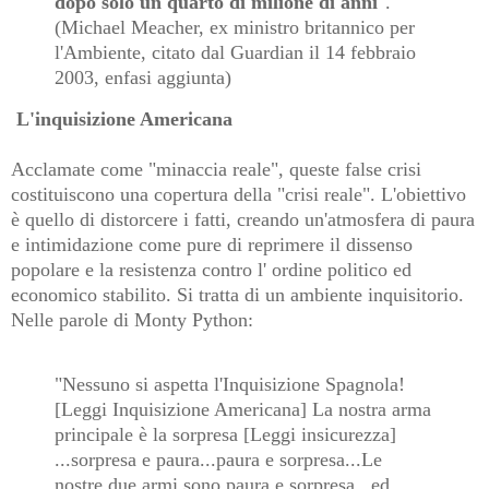
dopo solo un quarto di milione di anni
".
(Michael Meacher, ex ministro britannico per
l'Ambiente, citato dal Guardian il 14 febbraio
2003, enfasi aggiunta)
L'inquisizione Americana
Acclamate come "minaccia reale", queste false crisi
costituiscono una copertura della "crisi reale". L'obiettivo
è quello di distorcere i fatti, creando un'atmosfera di paura
e intimidazione come pure di reprimere il dissenso
popolare e la resistenza contro l' ordine politico ed
economico stabilito. Si tratta di un ambiente inquisitorio.
Nelle parole di Monty Python:
"Nessuno si aspetta l'Inquisizione Spagnola!
[Leggi Inquisizione Americana] La nostra arma
principale è la sorpresa [Leggi insicurezza]
...sorpresa e paura...paura e sorpresa...Le
nostre due armi sono paura e sorpresa...ed