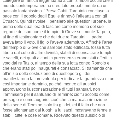
collegare un’antica leggenda ad alcuni simboli occulti che il
mondo contemporaneo ha ereditato probabilmente da un
passato lontanissimo. "Presa Gabii, Tarquinio concluse la
pace con il popolo degli Equi e rinnovò l’alleanza con gli
Etruschi. Quindi rivolse il pensiero alle questioni urbane, la
prima delle quali era di lasciare come memoria del suo
regno e del suo nome il tempio di Giove sul monte Tarpeio,
al fine di testimoniare che dei due re Tarquinii, il padre
aveva fatto il voto, il figlio l’aveva adempiuto. Affinché l’area
del tempio di Giove che sarebbe stato edificato, fosse tutta
libera dal culto di altre divinità, stabilì di sconsacrare templi
e sacelli, dei quali alcuni in precedenza erano stati offerti in
voto dal re Tazio, al tempo della sua lotta contro Romolo e
che erano stati poi inaugurati e consacrati. Si tramanda che
all’inizio della costruzione di quest’opera gli dei
manifestarono la loro volontà per indicare la grandezza di un
così importante dominio, poiché, mentre gli auspici
approvarono la sconsacrazione di tutti i santuari, non
l’ammisero per il santuario di Termine; ciò fu accolto come
presagio e come augurio, cioè che la mancata rimozione
della sede di Termine, solo fra gli dei, ed il fatto che non
fosse allontanato dai luoghi a lui sacri, mostravano ferme e
stabili tutte le cose romane. Ricevuto questo auspicio di