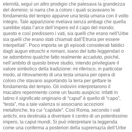
eternità, seguì un altro prodigio che palesava la grandezza
del dominio: si narra che a coloro i quali scavavano le
fondamenta del tempio apparve una testa umana con il volto
integro. Tale apparizione rivelava senza ambagi che quella
sarebbe stata l’arce dell’impero ed il capo del mondo;
questo e così predissero i vati, sia quelli che erano nell’Urbe
sia quelli che erano stati chiamati dall’Etruria per essere
interpellati". Poco importa se gli episodi considerati fatidici
dagli auguri etruschi e romani, siano del tutto leggendari o
se adombrino qualche fatto realmente accaduto, poiché,
nell’ambito di questo breve studio, intendo privilegiare il
valore simbolico della tradizione: mi riferisco, in particolar
modo, al ritrovamento di una testa umana per opera di
coloro che stavano asportando la terra per gettare le
fondamenta del tempio. Gli indovini interpretarono il
macabro reperimento come un fausto auspicio: infatti in
latino il significato originario di “caput” è quello di “capo”,
“testa”, ma a tale valenza si associano accezioni
metaforiche, tra cui “capitale”. Così Roma, secondo i vati
antichi, era destinata a diventare il centro di un potentissimo
impero, la caput mundi. Si può interpretare la leggenda
come una conferma a posteriori della supremazia dell’Urbe