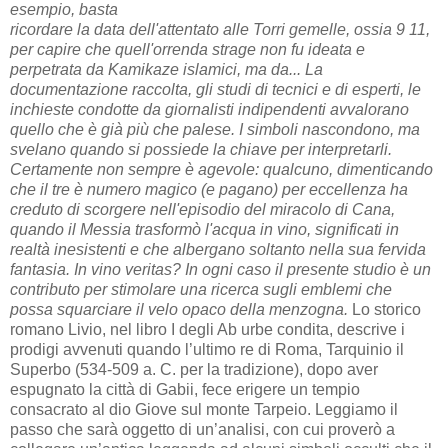
esempio, basta
ricordare la data dell'attentato alle Torri gemelle, ossia 9 11,
per capire che quell'orrenda strage non fu ideata e
perpetrata da Kamikaze islamici, ma da... La
documentazione raccolta, gli studi di tecnici e di esperti, le
inchieste condotte da giornalisti indipendenti avvalorano
quello che è già più che palese. I simboli nascondono, ma
svelano quando si possiede la chiave per interpretarli.
Certamente non sempre è agevole: qualcuno, dimenticando
che il tre è numero magico (e pagano) per eccellenza ha
creduto di scorgere nell'episodio del miracolo di Cana,
quando il Messia trasformò l'acqua in vino, significati in
realtà inesistenti e che albergano soltanto nella sua fervida
fantasia. In vino veritas? In ogni caso il presente studio è un
contributo per stimolare una ricerca sugli emblemi che
possa squarciare il velo opaco della menzogna.
Lo storico
romano Livio, nel libro I degli Ab urbe condita, descrive i
prodigi avvenuti quando l’ultimo re di Roma, Tarquinio il
Superbo (534-509 a. C. per la tradizione), dopo aver
espugnato la città di Gabii, fece erigere un tempio
consacrato al dio Giove sul monte Tarpeio. Leggiamo il
passo che sarà oggetto di un’analisi, con cui proverò a