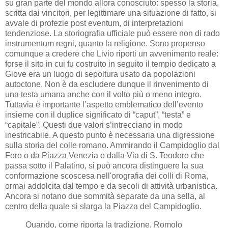
su gran parte del mondo allora conosciuto: spesso la storia,
scritta dai vincitori, per legittimare una situazione di fatto, si
avvale di profezie post eventum, di interpretazioni
tendenziose. La storiografia ufficiale può essere non di rado
instrumentum regni, quanto la religione. Sono propenso
comunque a credere che Livio riporti un avvenimento reale:
forse il sito in cui fu costruito in seguito il tempio dedicato a
Giove era un luogo di sepoltura usato da popolazioni
autoctone. Non è da escludere dunque il rinvenimento di
una testa umana anche con il volto più o meno integro.
Tuttavia è importante l’aspetto emblematico dell’evento
insieme con il duplice significato di “caput”, “testa” e
“capitale”. Questi due valori s’intrecciano in modo
inestricabile. A questo punto è necessaria una digressione
sulla storia del colle romano. Ammirando il Campidoglio dal
Foro o da Piazza Venezia o dalla Via di S. Teodoro che
passa sotto il Palatino, si può ancora distinguere la sua
conformazione scoscesa nell'orografia dei colli di Roma,
ormai addolcita dal tempo e da secoli di attività urbanistica.
Ancora si notano due sommità separate da una sella, al
centro della quale si slarga la Piazza del Campidoglio.
Quando, come riporta la tradizione, Romolo fondò la città quadrata sul Palatino, il Campidoglio doveva essere uno sperone roccioso con pareti a strapiombo sulla pianura sottostante circondata dagli altri poggi e solcata dal Tevere; in un’ansa del fiume dove l’acqua era meno profonda, affiorava l’isola Tiberina. Qui il guado era facile e poco pericoloso anche per i carri e per le mandrie. Per questo motivo si diramavano dal guado sul Tevere le vie che collegavano i Tirreni dell’Etruria con le colonie greche del sud Italia e le strade che scendevano dall'Appennino verso le saline della costa. Inoltre sulle rive del Tevere potevano approdare anche le imbarcazioni. Il Campidoglio e il Palatino dominavano quel crocevia di traffici. Il Campidoglio divenne la rocca imprendibile della città: fu una cittadella tanto sicura che poté essere espugnata solo con l'inganno: vi riuscirono i Sabini con il tradimento di Tarpea che, per amore o per interesse, secondo le differenti versioni delle leggende, aprì loro le porte. Verso la fine dell'età monarchica (VI sec. a.C.), quando Roma già aveva cominciato ad entrare in conflitto con i popoli circostanti, il Campidoglio, oltre che l'acropoli, divenne anche il santuario cittadino e punto di riferimento religioso per le genti latine. Così Tarquinio il Superbo intraprese la costruzione di un edificio sacro che fu dedicato a Giove, Giunone e Minerva, la triade capitolina. Da allora il colle fu il luogo più sacro della città, simbolo del potere dell’Urbe, esercitato per volontà degli dei ed il suo prestigio crebbe insieme con l’espansione del dominio romano. In seguito, attorno al santuario furono edificati altri templi, furono collocati altari e statue. Qui, con sacrifici, erano celebrati gli eventi solenni di Roma come l’intrapresa delle campagne militari, il conferimento dei poteri ai consoli ed i trionfi dei comandanti vittoriosi. In epoca imperiale il Campidoglio visto dal Foro, mostrava sull'altura maggiore, il Capitolium, il grande tempio di Giove e sulla destra, nel punto più alto dell'Arx, dove ora si trova la chiesa dell'Ara Coeli, il tempio di Giunone Moneta. Più in basso, nel 78 a.C. al tempo di Silla, fu eretto il Tabularium, l'Archivio generale dello Stato: un poderoso edificio, innalzato su un gigantesco muro di sostegno, percorso in tutta la sua lunghezza da un porticato con grandi aperture sul Foro. Nel Medioevo il colle diventò il Monte Caprino e l'area del Foro fu denominata Campo Vaccino: i toponimi popolari evocano con efficacia le sorti medievali di quest’area dell'Urbe. Infatti, ormai piuttosto lontano da un centro cadente e spopolato, che gravitava fra il Tevere e il quartiere di Borgo, cresciuto davanti alla Basilica di S. Pietro, il Campidoglio si era trasformato in pascolo per le greggi e nel Campo si teneva la fiera del bestiame. Sull'Arce, l'antica rocca, dove si adergeva il tempio di Giunone Moneta fu edificata una chiesa cristiana, Santa Maria in Aracoeli. Degli altri antichi monumenti, rimanevano solo alcune possenti strutture del Tabularium, i cui blocchi furono riusati per costruire le fortezze delle potenti famiglie romane. Nonostante la decadenza, per i Romani il Campidoglio restava il Colle augusto, il simbolo della città. Così, nel 1143, quando il popolo guidato da Arnaldo da Brescia insorse contro il pontefice, il Campidoglio fu scelto come sede delle magistrature comunali, per i Senatori e per le riunioni dei cittadini. Sui robusti muri del Tabularium fu innalzato, forse nel secolo successivo, il Palazzo senatorio destinato a diventare un castello dalle torri quadrate, cui furono aggiunti un portico ed una gradinata. L’insieme architettonico, però, rimase senza ordine e simmetria, finché intervenne Michelangelo con un progetto risalente al 1536, imperniato sull’idea di una delimitazione dello spazio per mezzo di una piazza trapezoidale, tesa a sottolineare i valori prospettici. Al centro della piazza l’artista collocò la statua equestre dell’imperatore Marco Aurelio, che papa Paolo III fece trasferire dal Laterano. Il preesistente Palazzo senatorio fu raccordato all’ambiente circostante tramite il doppio scalone d’ingresso, con la fontana centrale sormontata dalla statua della dea Roma. L’edificio funge da grandiosa quinta con la torre centrale e la fronte spartita da paraste. Le sue proporzioni sono inoltre valorizzate dalla posizione divaricata che, verso di esso, assumono gli altri due palazzi delimitanti la piazza ad est e ad ovest: il Palazzo dei Conservatori (dal 1563) ed il Palazzo nuovo o dei Musei capitolini (1644-55). Sul quarto lato culmina la grandiosa cordonata con le due sculture dei Dioscuri, opere di tarda età imperiale: essa è concepita come un ponte tra il poggio e la città ed esalta l’effetto scenografico dell’intero complesso. La piazza, con i due prospetti, l’uno verso San Pietro, l’altra sulle vestigia del Foro, assurge a simbolo, laico e religioso insieme: il Campidoglio come umbilicus mundi e come Sacro monte. Questa, a grandi linee, la storia del Campidoglio. Tuttavia la vicenda non è finita giacché continua in un altro continente. Nel 1790 Thomas Jefferson e Alexander Hamilton decisero di stabilire la capitale degli Stati Uniti d’America a Washington e tre anni dopo cominciò la costruzione del grande Campidoglio (Capitol) sulla collina ad est del Potomac. Verso la fine del secolo XVIII gli apparati governativi, finanziari e legislativi vi si cominciarono a trasferire, ma nel 1814 i Britannici lo incendiarono sicché l'intero progetto del Washington Distretto di Columbia fu quasi accantonato. Con una decisione in extremis, il Campidoglio fu ricostruito tra il 1817 e il 1819. Le due ali della Camera e del Senato furono aggiunte nel 1857, la cupola metallica del peso di 4.000 tonnellate nel 1863, infine la facciata orientale fu edificata intorno al 1950, cosicché l'attuale complesso è grande più del doppio di quello originale. Il Campidoglio è l'epicentro e il simbolo della città: infatti i viali principali della capitale convergono tutti in un punto immaginario sotto la cupola. La Capitol Rotunda è decorata con un affresco dipinto dall'italiano Costantino Brumidi. L’affresco raffigura L'apoteosi di Washington, ossia l'ingresso in paradiso di George Washington, primo presidente della Confederazione, accolto da tredici angeli a simboleggiare i tredici stati fondatori. Gli atri sono adornati con dipinti murali che rappresentano gli eroi nazionali e le loro gesta: il più recente effigia gli astronauti morti a causa dell'incidente occorso alla navetta Challenger. Nello Statuary hall, atrio delle statue, sono collocate gigantesche sculture. In teoria avrebbero dovuto essere dedicate a due personaggi importanti per ciascuno stato della Confederazione, ma in realtà ne è stato scolpito un numero un po’ inferiore, perché il pavimento non avrebbe retto il peso del marmo necessario. Ci si potrà chiedere quale sia il nesso tra il Campidoglio di Roma e quello di Washington: di là dal nome, che cosa li accomuna? Entrambi sorgono su un’altura, sulla riva sinistra di un fiume, rispettivamente il Tevere ed il Potomac; ambedue sono edifici e luoghi emblematici. Tuttavia il legame è molto più profondo ed occulto: mi riferisco alla relazione tra l’Urbe e quella che, dopo Mosca, Bisanzio-Costantinopoli e Roma, potrebbe essere definita la Quinta Roma. Come nell’antichità Roma fu il centro politico, economico e culturale dell’orbe terracqueo, così dal primo dopoguerra in poi gli Stati Uniti d’America sono assurti a cuore del mondo: la luce della fiaccola stretta nella destra della Statua della “Libertà” ha gettato i suoi bagliori corruschi e sinistri sul pianeta, svettando con il suo capo contornato da raggi-corni, all’imboccatura di Manhattan. Sono tutti simboli, che, dietro i significati convenzionali, nascondono valori oscuri, come quell’orrenda testa del colle Tarpeio, come il teschio della famigerata Skull and bones, la setta di origine tedesca fondata nel 1832 su iniziativa di William Huntington Russell e di Alphonso Taft e che, da allora, ha la sua sede a New Haven, nel Connecticut, in un edificio sulla High Street denominato "La tomba". Un filo invisibile collega l’Urbe a Washington, città in cui la planimetria, insieme con molti edifici e monumenti, crea un disegno esoterico, con cifre massoniche, esagrammi, pentacoli capovolti… Anche l’emblema dei papi, con la mitra al centro e le due chiavi, una d’oro, l’altra d’argento, se colto con uno sguardo penetrante e, per così dire, obliquo, svela, in filigrana, l’effigie di un teschio con le tibie disposte a decusse. D’altronde la Chiesa cattolica non è forse considerata, per alcuni versi, l’erede della Roma pagana? Il teschio si attaglia perfettamente alla Chiesa universale. Le capitali di domini universali furono edificate su luoghi dal significato magico (si tratta con ogni probabilità di magia nera): la Roma monarchica, repubblicana e dei Cesari sfidò i secoli per crollare miseramente sotto i colpi dei Germani, ma, dalle sue rovine fumanti, come l’araba fenice, sorse la splendida e corrotta Roma dei papi. Washington, la Quinta Roma, oggi tiene lo scettro del potere, mentre il pontefice della Chiesa ecumenica regge il pastorale, nel segno della diarchia del Nuovo ordine planetario. Eppure anche questi due imperi contemporanei sono destinati a rovinare sotto il peso del loro immenso, iniquo potere. Fonti: M. De Pieri, Il numero, 2005 Enciclopedia dell'arte, Mlano, 2002 Enciclopedia dell'arte antica, Roma, 1997 Enciclopedia dell'arte medievale, ibid., 1997 D. Icke, Il segreto più nascosto, Diegaro di Cesena, 2001, cap. 17, La lingua segreta. A. G. Sutton, America’s secret establishment An introduction to the Order of skull and bones, 2006. Si narra che Prescott Bush, nonno dell’attuale presidente degli Stati Uniti, George Walker Bush, trafugò il teschio del capo nativo americano Geronimo, profanandone la tomba. Il macabro trofeo denota il carattere tenebroso della loggia.