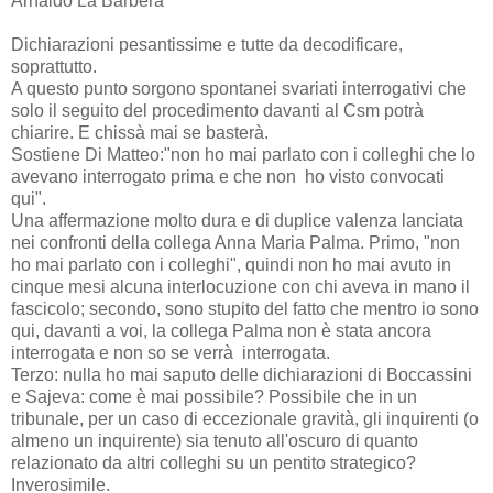
Arnaldo La Barbera
Dichiarazioni pesantissime e tutte da decodificare,
soprattutto.
A questo punto sorgono spontanei svariati interrogativi che
solo il seguito del procedimento davanti al Csm potrà
chiarire. E chissà mai se basterà.
Sostiene Di Matteo:"non ho mai parlato con i colleghi che lo
avevano interrogato prima e che non ho visto convocati
qui".
Una affermazione molto dura e di duplice valenza lanciata
nei confronti della collega Anna Maria Palma. Primo, "non
ho mai parlato con i colleghi", quindi non ho mai avuto in
cinque mesi alcuna interlocuzione con chi aveva in mano il
fascicolo; secondo, sono stupito del fatto che mentro io sono
qui, davanti a voi, la collega Palma non è stata ancora
interrogata e non so se verrà interrogata.
Terzo: nulla ho mai saputo delle dichiarazioni di Boccassini
e Sajeva: come è mai possibile? Possibile che in un
tribunale, per un caso di eccezionale gravità, gli inquirenti (o
almeno un inquirente) sia tenuto all'oscuro di quanto
relazionato da altri colleghi su un pentito strategico?
Inverosimile.