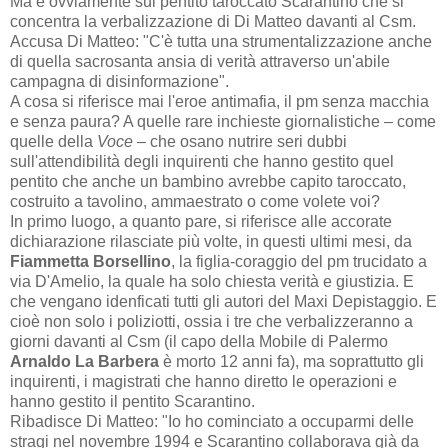
Ma è ovviamente sul pentito taroccato Scarantino che si
concentra la verbalizzazione di Di Matteo davanti al Csm.
Accusa Di Matteo: "C'è tutta una strumentalizzazione anche
di quella sacrosanta ansia di verità attraverso un'abile
campagna di disinformazione".
A cosa si riferisce mai l'eroe antimafia, il pm senza macchia
e senza paura? A quelle rare inchieste giornalistiche – come
quelle della
Voce
– che osano nutrire seri dubbi
sull'attendibilità degli inquirenti che hanno gestito quel
pentito che anche un bambino avrebbe capito taroccato,
costruito a tavolino, ammaestrato o come volete voi?
In primo luogo, a quanto pare, si riferisce alle accorate
dichiarazione rilasciate più volte, in questi ultimi mesi, da
Fiammetta Borsellino
, la figlia-coraggio del pm trucidato a
via D'Amelio, la quale ha solo chiesta verità e giustizia. E
che vengano idenficati tutti gli autori del Maxi Depistaggio. E
cioè non solo i poliziotti, ossia i tre che verbalizzeranno a
giorni davanti al Csm (il capo della Mobile di Palermo
Arnaldo La Barbera
è morto 12 anni fa), ma soprattutto gli
inquirenti, i magistrati che hanno diretto le operazioni e
hanno gestito il pentito Scarantino.
Ribadisce Di Matteo: "Io ho cominciato a occuparmi delle
stragi nel novembre 1994 e Scarantino collaborava già da