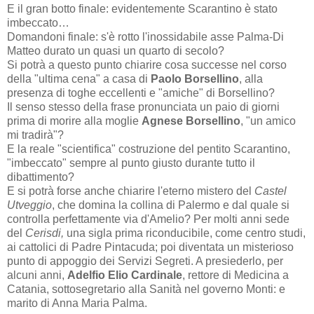
E il gran botto finale: evidentemente Scarantino è stato
imbeccato…
Domandoni finale: s'è rotto l'inossidabile asse Palma-Di
Matteo durato un quasi un quarto di secolo?
Si potrà a questo punto chiarire cosa successe nel corso
della "ultima cena" a casa di
Paolo Borsellino
, alla
presenza di toghe eccellenti e "amiche" di Borsellino?
Il senso stesso della frase pronunciata un paio di giorni
prima di morire alla moglie
Agnese Borsellino
, "un amico
mi tradirà"?
E la reale "scientifica" costruzione del pentito Scarantino,
"imbeccato" sempre al punto giusto durante tutto il
dibattimento?
E si potrà forse anche chiarire l'eterno mistero del
Castel
Utveggio
, che domina la collina di Palermo e dal quale si
controlla perfettamente via d'Amelio? Per molti anni sede
del
Cerisdi,
una sigla prima riconducibile, come centro studi,
ai cattolici di Padre Pintacuda; poi diventata un misterioso
punto di appoggio dei Servizi Segreti. A presiederlo, per
alcuni anni,
Adelfio Elio Cardinale
, rettore di Medicina a
Catania, sottosegretario alla Sanità nel governo Monti: e
marito di Anna Maria Palma.