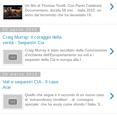
›
Un film di Thomas Torelli. Con Paolo Calabresi
Documentario, durata 58 min. - Italia 2010. un
anno dal terremoto che ha devastato l'A...
02 aprile 2015
Craig Murray: il coraggio della
verità - Sequestri Cia
›
Craig Murray è stato ascoltato dalla Commissione
d'inchiesta dell'Europarlamento sui voli e i
sequestri della Cia in europa alla f...
26 marzo 2015
Voli e sequestri CIA - Il caso
Arar
›
Quello che segue è il racconto di un nuovo caso
di `extraordinary rendition´ , di `consegna
speciale´ che ha avuto come sfondo l´Italia. S...