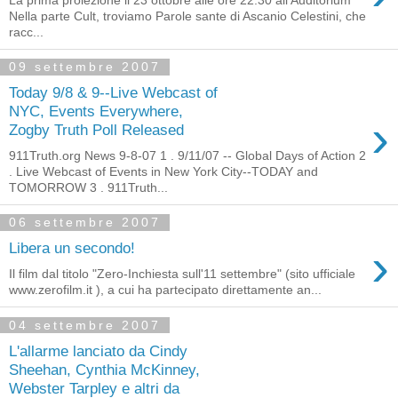
Nella parte Cult, troviamo Parole sante di Ascanio Celestini, che
racc...
09 settembre 2007
Today 9/8 & 9--Live Webcast of
NYC, Events Everywhere,
›
Zogby Truth Poll Released
911Truth.org News 9-8-07 1 . 9/11/07 -- Global Days of Action 2
. Live Webcast of Events in New York City--TODAY and
TOMORROW 3 . 911Truth...
06 settembre 2007
›
Libera un secondo!
Il film dal titolo "Zero-Inchiesta sull'11 settembre" (sito ufficiale
www.zerofilm.it ), a cui ha partecipato direttamente an...
04 settembre 2007
L'allarme lanciato da Cindy
Sheehan, Cynthia McKinney,
Webster Tarpley e altri da