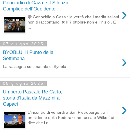
Genocidio di Gaza e il Silenzio
›
Complice dell’Occidente
🔴 Genocidio a Gaza : la verità che i media italiani
non ti raccontano. ❌ Il 7 ottobre non è l'inizio . È
...
07 giugno 2025
BYOBLU: Il Punto della
›
Settimana
La rassegna settimanale di Byoblu ͏ ‌ ͏ ‌ ͏ ‌ ͏ ‌ ͏ ‌ ͏ ‌ ͏ ‌
͏ ‌ ͏ ‌ ͏ ‌ ͏ ‌ ...
05 giugno 2025
Umberto Pascali: Re Carlo,
storia d'Italia da Mazzini a
›
Capaci
L'incontro di venerdi a San Pietroburgo tra il
presidente della Federazione russa e Witkoff ci
dice che i n...