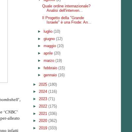
Quale ordine internazionale?
Analisi dell'interven...
Il Progetto della "Grande
Israele" è una Frode: An...
►
luglio
(10)
►
giugno
(12)
►
maggio
(10)
►
aprile
(20)
►
marzo
(19)
►
febbraio
(15)
►
gennaio
(16)
►
2025
(180)
►
2024
(116)
►
2023
(71)
bombshell
’,
►
2022
(175)
 e ‘
CNBC
’
►
2021
(336)
per-alleato
►
2020
(362)
►
2019
(333)
nno infatti