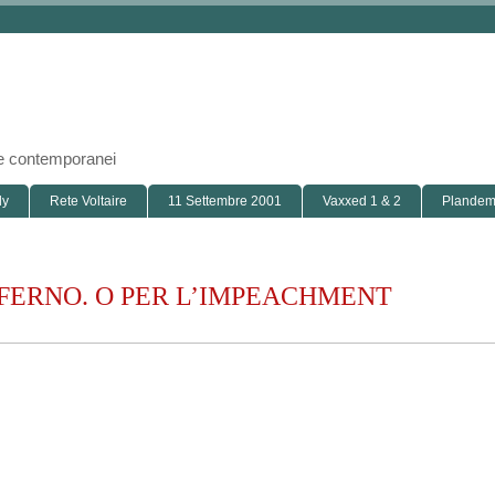
i e contemporanei
ly
Rete Voltaire
11 Settembre 2001
Vaxxed 1 & 2
Plandemi
INFERNO. O PER L’IMPEACHMENT