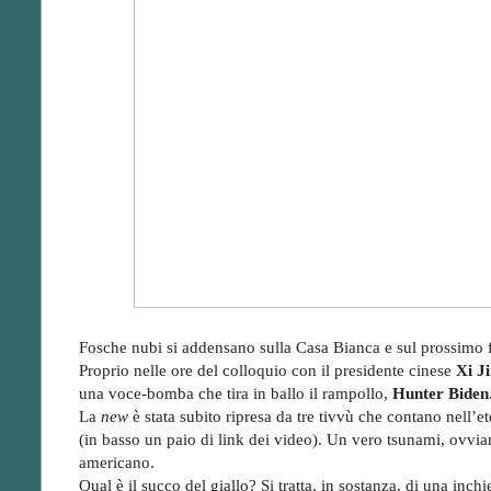
Fosche nubi si addensano sulla Casa Bianca e sul prossimo f
Proprio nelle ore del colloquio con il presidente cinese
Xi J
una voce-bomba che tira in ballo il rampollo,
Hunter Biden
La
new
è stata subito ripresa da tre tivvù che contano nell’eter
(in basso un paio di link dei video). Un vero tsunami, ovvia
americano.
Qual è il succo del giallo? Si tratta, in sostanza, di una inc