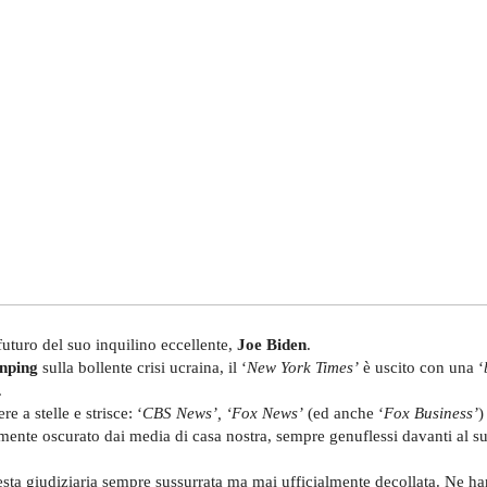
uturo del suo inquilino eccellente,
Joe Biden
.
inping
sulla bollente crisi ucraina, il ‘
New York Times’
è uscito con una ‘
.
e a stelle e strisce: ‘
CBS News’, ‘Fox News’
(ed anche ‘
Fox Business’
)
mente oscurato dai media di casa nostra, sempre genuflessi davanti al su
hiesta giudiziaria sempre sussurrata ma mai ufficialmente decollata. Ne ha