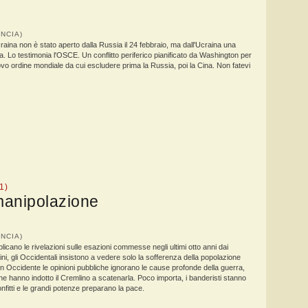
ANCIA)
 Ucraina non è stato aperto dalla Russia il 24 febbraio, ma dall'Ucraina una
. Lo testimonia l'OSCE. Un conflitto periferico pianificato da Washington per
vo ordine mondiale da cui escludere prima la Russia, poi la Cina. Non fatevi
1)
manipolazione
ANCIA)
plicano le rivelazioni sulle esazioni commesse negli ultimi otto anni dai
ini, gli Occidentali insistono a vedere solo la sofferenza della popolazione
 In Occidente le opinioni pubbliche ignorano le cause profonde della guerra,
che hanno indotto il Cremlino a scatenarla. Poco importa, i banderisti stanno
fitti e le grandi potenze preparano la pace.