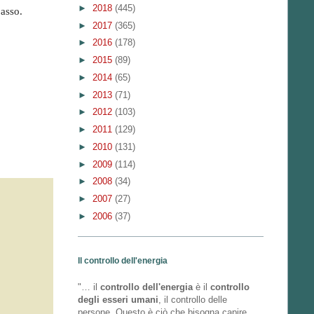
►
2018
(445)
basso.
►
2017
(365)
►
2016
(178)
►
2015
(89)
►
2014
(65)
►
2013
(71)
►
2012
(103)
►
2011
(129)
►
2010
(131)
►
2009
(114)
►
2008
(34)
►
2007
(27)
►
2006
(37)
Il controllo dell'energia
"… il
controllo dell'energia
è il
controllo
degli esseri umani
, il controllo delle
persone. Questo è ciò che bisogna capire.