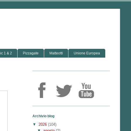
c 1 & 2
Pizzagate
Matteotti
Unione Europea
Archivio blog
▼
2026
(104)
▼
agosto
(2)