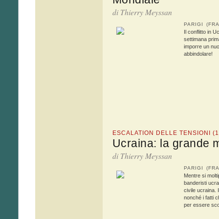
di
Thierry Meyssan
PARIGI (FR
Il conflitto in
settimana prima
imporre un nuo
abbindolare!
ESCALATION DELLE TENSIONI (1
Ucraina: la grande 
di
Thierry Meyssan
PARIGI (FR
Mentre si molti
banderisti ucra
civile ucraina.
nonché i fatti 
per essere scon