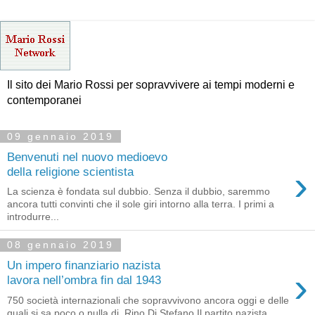
Il sito dei Mario Rossi per sopravvivere ai tempi moderni e
contemporanei
09 gennaio 2019
Benvenuti nel nuovo medioevo
›
della religione scientista
La scienza è fondata sul dubbio. Senza il dubbio, saremmo
ancora tutti convinti che il sole giri intorno alla terra. I primi a
introdurre...
08 gennaio 2019
Un impero finanziario nazista
›
lavora nell’ombra fin dal 1943
750 società internazionali che sopravvivono ancora oggi e delle
quali si sa poco o nulla di Rino Di Stefano Il partito nazista...