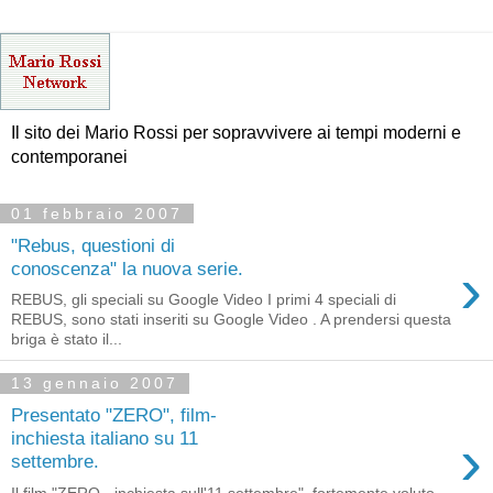
Il sito dei Mario Rossi per sopravvivere ai tempi moderni e
contemporanei
01 febbraio 2007
"Rebus, questioni di
›
conoscenza" la nuova serie.
REBUS, gli speciali su Google Video I primi 4 speciali di
REBUS, sono stati inseriti su Google Video . A prendersi questa
briga è stato il...
13 gennaio 2007
Presentato "ZERO", film-
›
inchiesta italiano su 11
settembre.
Il film "ZERO - inchiesta sull'11 settembre", fortemente voluto